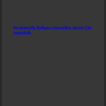
Struk­tu­rel­le Ballan­ce her­stel­len durch Chi­
ro­prak­tik