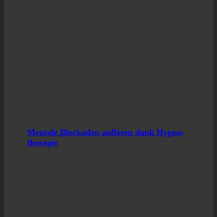
Men­ta­le Blo­cka­den auf­lö­sen dank Hyp­no­
the­ra­pie