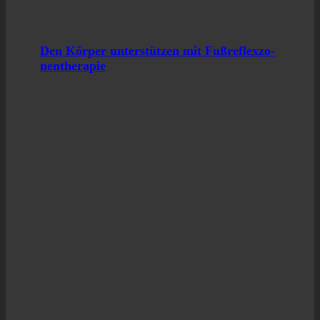
Den Kör­per unter­stüt­zen mit Fuß­re­flex­zo­
nen­the­ra­pie