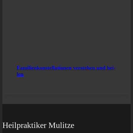
Fami­li­en­kon­stel­la­tio­nen ver­ste­hen und hei­
len
Heilpraktiker Mulitze