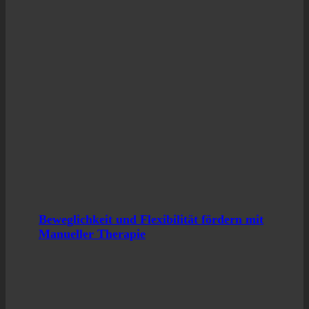
Beweg­lich­keit und Fle­xi­bi­li­tät för­dern mit
Manu­el­ler The­ra­pie