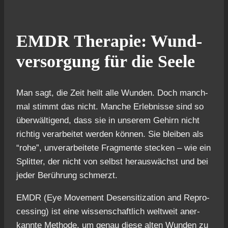
EMDR The­ra­pie: Wund­
ver­sor­gung für die See­le
Man sagt, die Zeit heilt alle Wun­den. Doch manch­
mal stimmt das nicht. Man­che Erleb­nis­se sind so
über­wäl­ti­gend, dass sie in unse­rem Gehirn nicht
rich­tig ver­ar­bei­tet wer­den kön­nen. Sie blei­ben als
“rohe”, unver­ar­bei­te­te Frag­men­te ste­cken – wie ein
Split­ter, der nicht von selbst her­aus­wächst und bei
jeder Berüh­rung schmerzt.
EMDR (Eye Move­ment Desen­si­tiza­ti­on and Repro­
ces­sing) ist eine wis­sen­schaft­lich welt­weit aner­
kann­te Metho­de, um genau die­se alten Wun­den zu