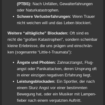
(PTBS):
Nach Unfäl­len, Gewalt­er­fah­run­gen
oder Natur­ka­ta­stro­phen.
Schwe­re Ver­lust­er­fah­run­gen:
Wenn Trau­er
nicht wei­chen will und das Leben blo­ckiert.
Wei­te­re “all­täg­li­che” Blo­cka­den:
Oft sind es
nicht die “gro­ßen Kata­stro­phen”, son­dern schein­bar
klei­ne Erleb­nis­se, die uns prä­gen und ein­schrän­
ken (soge­nann­te “Litt­le-t-Trau­ma­ta”):
Ängs­te und Pho­bien:
Zahn­arz­tangst, Flug­
angst oder Panik­at­ta­cken, deren Ursprung oft
in einer ein­zi­gen nega­ti­ven Erfah­rung liegt.
Leis­tungs­blo­cka­den:
Ein Sport­ler, der nach
einem Sturz Angst vor einer bestimm­ten
Bewe­gung hat, oder ein Musi­ker mit Lam­pen­
fie­ber nach einem ver­patz­ten Auf­tritt.