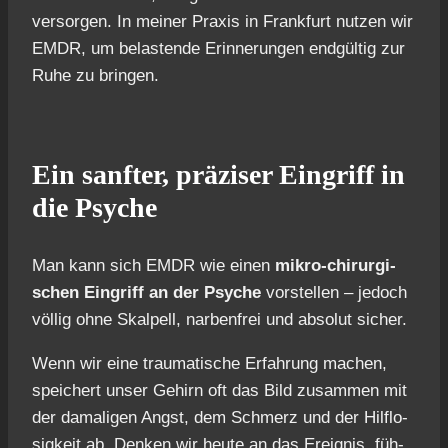
ver­sor­gen. In mei­ner Pra­xis in Frank­furt nut­zen wir
EMDR, um belas­ten­de Erin­ne­run­gen end­gül­tig zur
Ruhe zu brin­gen.
Ein sanf­ter, prä­zi­ser Ein­griff in
die Psy­che
Man kann sich EMDR wie einen
mikro-chir­ur­gi­
schen Ein­griff an der Psy­che
vor­stel­len – jedoch
völ­lig ohne Skal­pell, nar­ben­frei und abso­lut sicher.
Wenn wir eine trau­ma­ti­sche Erfah­rung machen,
spei­chert unser Gehirn oft das Bild zusam­men mit
der dama­li­gen Angst, dem Schmerz und der Hilf­lo­
sig­keit ab. Den­ken wir heu­te an das Ereig­nis, füh­