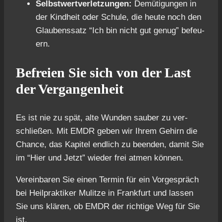
Selbst­wert­ver­let­zun­gen:
Demü­ti­gun­gen in
der Kind­heit oder Schu­le, die heu­te noch den
Glau­bens­satz “Ich bin nicht gut genug” befeu­
ern.
Befrei­en Sie sich von der Last
der Ver­gan­gen­heit
Es ist nie zu spät, alte Wun­den sau­ber zu ver­
schlie­ßen. Mit EMDR geben wir Ihrem Gehirn die
Chan­ce, das Kapi­tel end­lich zu been­den, damit Sie
im “Hier und Jetzt” wie­der frei atmen kön­nen.
Ver­ein­ba­ren Sie einen Ter­min für ein Vor­ge­spräch
bei Heil­prak­ti­ker Mulit­ze in Frank­furt und las­sen
Sie uns klä­ren, ob EMDR der rich­ti­ge Weg für Sie
ist.