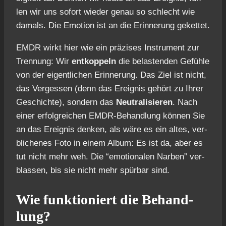
len wir uns sofort wie­der genau so schlecht wie
damals. Die Emo­ti­on ist an die Erin­ne­rung geket­tet.
EMDR wirkt hier wie ein prä­zi­ses Instru­ment zur
Tren­nung: Wir
ent­kop­peln
die belas­ten­den Gefüh­le
von der eigent­li­chen Erin­ne­rung. Das Ziel ist nicht,
das Ver­ges­sen (denn das Ereig­nis gehört zu Ihrer
Geschich­te), son­dern das
Neu­tra­li­sie­ren
. Nach
einer erfolg­rei­chen EMDR-Behand­lung kön­nen Sie
an das Ereig­nis den­ken, als wäre es ein altes, ver­
bli­che­nes Foto in einem Album: Es ist da, aber es
tut nicht mehr weh. Die “emo­tio­na­len Nar­ben” ver­
blas­sen, bis sie nicht mehr spür­bar sind.
Wie funk­tio­niert die Behand­
lung?