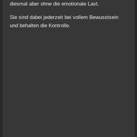
dies­mal aber ohne die emo­tio­na­le Last.
Sie sind dabei jeder­zeit bei vol­lem Bewusst­sein
und behal­ten die Kon­trol­le.