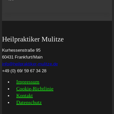
Heilpraktiker Mulitze
Kurhessenstraße 95
60431 Frankfurt/Main
info@heilpraktiker-mulitze.de
+49 (0) 69/ 59 67 34 28
Impres­sum
Coo­kie-Rich­t­­li­­nie
Kon­takt
Daten­schutz