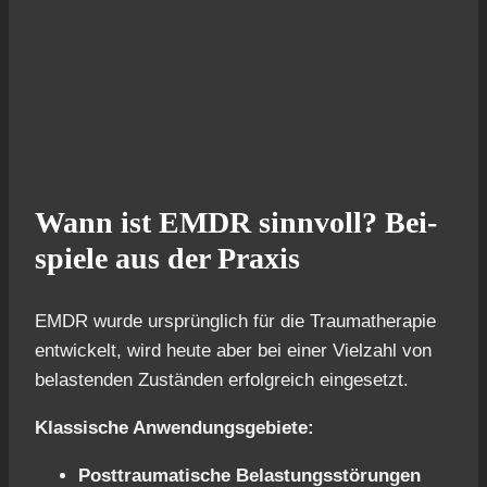
Wann ist EMDR sinn­voll? Bei­
spie­le aus der Pra­xis
EMDR wur­de ursprüng­lich für die Trau­ma­the­ra­pie
ent­wi­ckelt, wird heu­te aber bei einer Viel­zahl von
belas­ten­den Zustän­den erfolg­reich ein­ge­setzt.
Klas­si­sche Anwen­dungs­ge­bie­te:
Post­trau­ma­ti­sche Belas­tungs­stö­run­gen