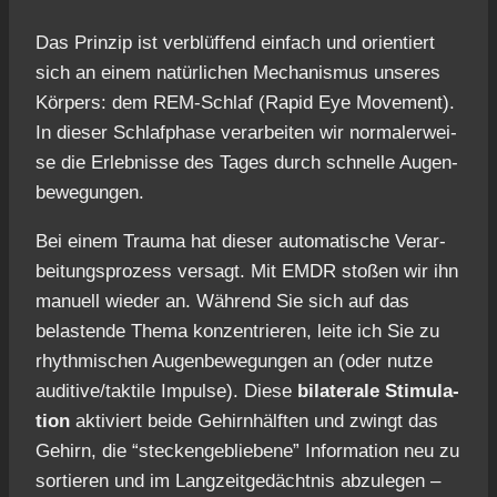
Das Prin­zip ist ver­blüf­fend ein­fach und ori­en­tiert
sich an einem natür­li­chen Mecha­nis­mus unse­res
Kör­pers: dem REM-Schlaf (Rapid Eye Move­ment).
In die­ser Schlaf­pha­se ver­ar­bei­ten wir nor­ma­ler­wei­
se die Erleb­nis­se des Tages durch schnel­le Augen­
be­we­gun­gen.
Bei einem Trau­ma hat die­ser auto­ma­ti­sche Ver­ar­
bei­tungs­pro­zess ver­sagt. Mit EMDR sto­ßen wir ihn
manu­ell wie­der an. Wäh­rend Sie sich auf das
belas­ten­de The­ma kon­zen­trie­ren, lei­te ich Sie zu
rhyth­mi­schen Augen­be­we­gun­gen an (oder nut­ze
auditive/taktile Impul­se). Die­se
bila­te­ra­le Sti­mu­la­
ti­on
akti­viert bei­de Gehirn­hälf­ten und zwingt das
Gehirn, die “ste­cken­ge­blie­be­ne” Infor­ma­ti­on neu zu
sor­tie­ren und im Lang­zeit­ge­dächt­nis abzu­le­gen –